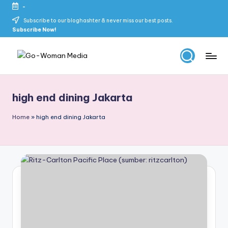
-
Skip
Subscribe to our bloghashter & never miss our best posts.
Subscribe Now!
to
content
G
Portal
Lifestyle
o
Untuk
high end dining Jakarta
-
Wanita
Indonesia
W
Home
»
high end dining Jakarta
o
m
a
n
M
e