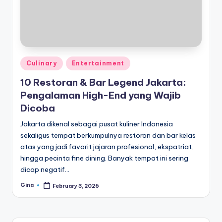
di
a
Posted
Culinary
Entertainment
in
10 Restoran & Bar Legend Jakarta:
Pengalaman High-End yang Wajib
Dicoba
Jakarta dikenal sebagai pusat kuliner Indonesia
sekaligus tempat berkumpulnya restoran dan bar kelas
atas yang jadi favorit jajaran profesional, ekspatriat,
hingga pecinta fine dining. Banyak tempat ini sering
dicap negatif…
Gina
February 3, 2026
Posted
by