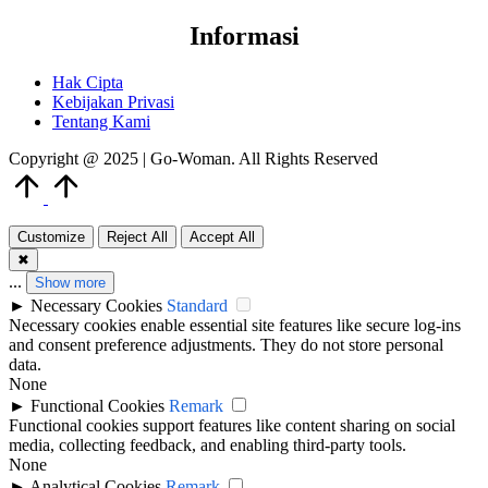
Informasi
Hak Cipta
Kebijakan Privasi
Tentang Kami
Copyright @ 2025 | Go-Woman. All Rights Reserved
Scroll
to
Top
Customize
Reject All
Accept All
✖
...
Show more
►
Necessary Cookies
Standard
Necessary cookies enable essential site features like secure log-ins
and consent preference adjustments. They do not store personal
data.
None
►
Functional Cookies
Remark
Functional cookies support features like content sharing on social
media, collecting feedback, and enabling third-party tools.
None
►
Analytical Cookies
Remark