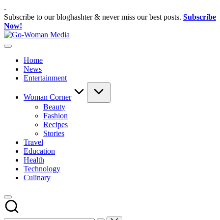
Skip
-
to
Subscribe to our bloghashter & never miss our best posts.
Subscribe
content
Now!
Go-
Portal
Woman
Lifestyle
Media
Home
Untuk
News
Wanita
Entertainment
Indonesia
Woman Corner
Beauty
Fashion
Recipes
Stories
Travel
Education
Health
Technology
Culinary