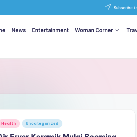
Subscribe to
me
News
Entertainment
Woman Corner
Trav
Posted
Health
Uncategorized
n
Air Fryer Keramik Mulai Booming,