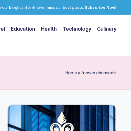
 our bloghashter & never miss our best posts.
Subscribe Now!
el
Education
Health
Technology
Culinary
Home
»
forever chemicals