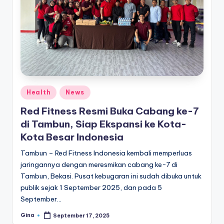
e
di
a
Posted
Health
News
in
Red Fitness Resmi Buka Cabang ke-7
di Tambun, Siap Ekspansi ke Kota-
Kota Besar Indonesia
Tambun – Red Fitness Indonesia kembali memperluas
jaringannya dengan meresmikan cabang ke-7 di
Tambun, Bekasi. Pusat kebugaran ini sudah dibuka untuk
publik sejak 1 September 2025, dan pada 5
September…
Gina
September 17, 2025
Posted
by