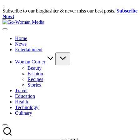
Skip
-
to
Subscribe to our bloghashter & never miss our best posts.
Subscribe
content
Now!
Go-
Portal
Woman
Lifestyle
Media
Home
Untuk
News
Wanita
Entertainment
Indonesia
Woman Corner
Beauty
Fashion
Recipes
Stories
Travel
Education
Health
Technology
Culinary