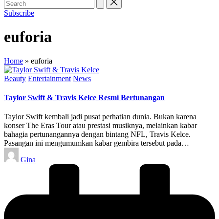
Subscribe
euforia
Home
»
euforia
Posted
Beauty
Entertainment
News
in
Taylor Swift & Travis Kelce Resmi Bertunangan
Taylor Swift kembali jadi pusat perhatian dunia. Bukan karena
konser The Eras Tour atau prestasi musiknya, melainkan kabar
bahagia pertunangannya dengan bintang NFL, Travis Kelce.
Pasangan ini mengumumkan kabar gembira tersebut pada…
Posted
Gina
by