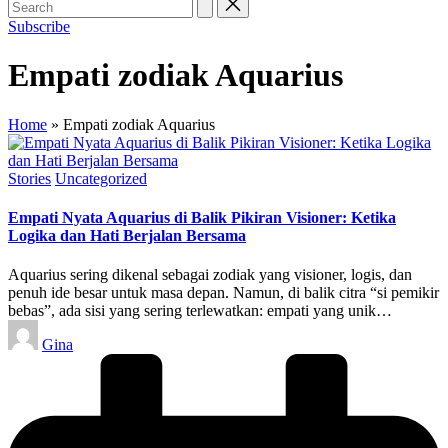
Subscribe
Empati zodiak Aquarius
Home
»
Empati zodiak Aquarius
Posted
Stories
Uncategorized
in
Empati Nyata Aquarius di Balik Pikiran Visioner: Ketika
Logika dan Hati Berjalan Bersama
Aquarius sering dikenal sebagai zodiak yang visioner, logis, dan
penuh ide besar untuk masa depan. Namun, di balik citra “si pemikir
bebas”, ada sisi yang sering terlewatkan: empati yang unik…
Posted
Gina
by