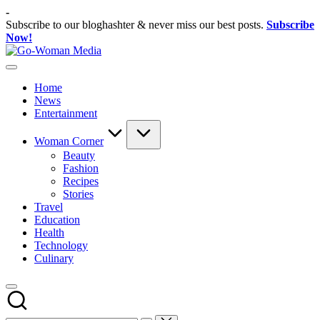
Skip
-
to
Subscribe to our bloghashter & never miss our best posts.
Subscribe
content
Now!
Go-
Portal
Woman
Lifestyle
Media
Home
Untuk
News
Wanita
Entertainment
Indonesia
Woman Corner
Beauty
Fashion
Recipes
Stories
Travel
Education
Health
Technology
Culinary