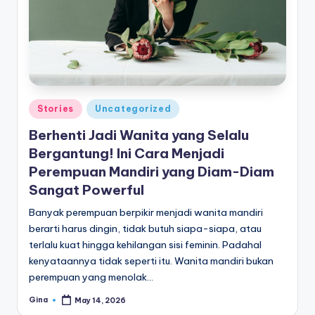
e
di
a
Posted
Stories
Uncategorized
in
Berhenti Jadi Wanita yang Selalu
Bergantung! Ini Cara Menjadi
Perempuan Mandiri yang Diam-Diam
Sangat Powerful
Banyak perempuan berpikir menjadi wanita mandiri
berarti harus dingin, tidak butuh siapa-siapa, atau
terlalu kuat hingga kehilangan sisi feminin. Padahal
kenyataannya tidak seperti itu. Wanita mandiri bukan
perempuan yang menolak…
Gina
May 14, 2026
Posted
by