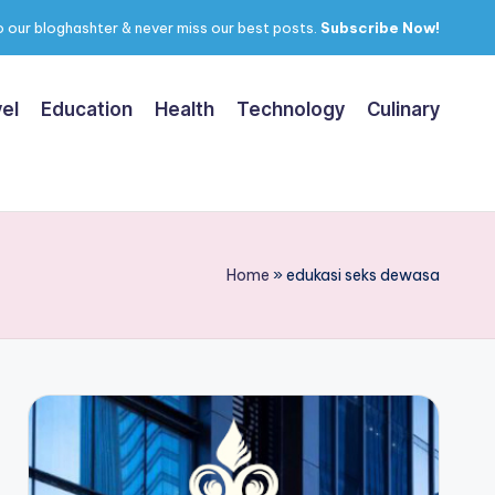
 our bloghashter & never miss our best posts.
Subscribe Now!
el
Education
Health
Technology
Culinary
Home
»
edukasi seks dewasa