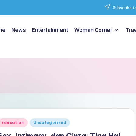
Subscribe to
me
News
Entertainment
Woman Corner
Trav
Posted
Education
Uncategorized
n
Sex, Intimacy, dan Cinta: Tiga Hal