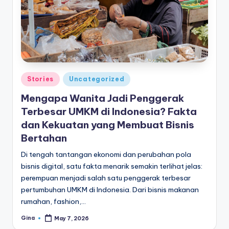
e
di
a
Posted
Stories
Uncategorized
in
Mengapa Wanita Jadi Penggerak
Terbesar UMKM di Indonesia? Fakta
dan Kekuatan yang Membuat Bisnis
Bertahan
Di tengah tantangan ekonomi dan perubahan pola
bisnis digital, satu fakta menarik semakin terlihat jelas:
perempuan menjadi salah satu penggerak terbesar
pertumbuhan UMKM di Indonesia. Dari bisnis makanan
rumahan, fashion,…
Gina
May 7, 2026
Posted
by