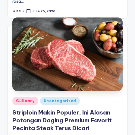
rasa…
Gina
June 26, 2026
Posted
by
Posted
Culinary
Uncategorized
in
Striploin Makin Populer, Ini Alasan
Potongan Daging Premium Favorit
Pecinta Steak Terus Dicari