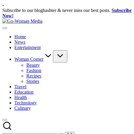
Skip
-
to
Subscribe to our bloghashter & never miss our best posts.
Subscribe
content
Now!
Go-
Portal
Woman
Lifestyle
Media
Home
Untuk
News
Wanita
Entertainment
Indonesia
Woman Corner
Beauty
Fashion
Recipes
Stories
Travel
Education
Health
Technology
Culinary