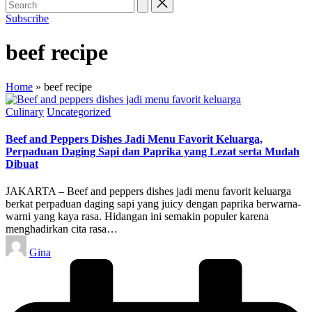
Subscribe
beef recipe
Home
»
beef recipe
Posted
Culinary
Uncategorized
in
Beef and Peppers Dishes Jadi Menu Favorit Keluarga,
Perpaduan Daging Sapi dan Paprika yang Lezat serta Mudah
Dibuat
JAKARTA – Beef and peppers dishes jadi menu favorit keluarga
berkat perpaduan daging sapi yang juicy dengan paprika berwarna-
warni yang kaya rasa. Hidangan ini semakin populer karena
menghadirkan cita rasa…
Posted
Gina
by