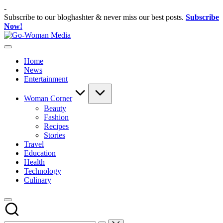
Skip
-
to
Subscribe to our bloghashter & never miss our best posts.
Subscribe
content
Now!
Go-
Portal
Woman
Lifestyle
Media
Home
Untuk
News
Wanita
Entertainment
Indonesia
Woman Corner
Beauty
Fashion
Recipes
Stories
Travel
Education
Health
Technology
Culinary