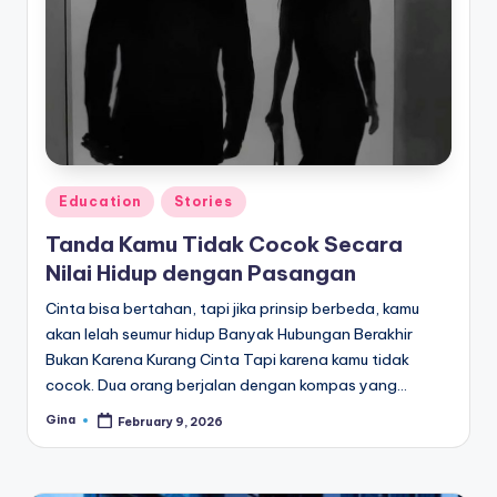
e
di
a
Posted
Education
Stories
in
Tanda Kamu Tidak Cocok Secara
Nilai Hidup dengan Pasangan
Cinta bisa bertahan, tapi jika prinsip berbeda, kamu
akan lelah seumur hidup Banyak Hubungan Berakhir
Bukan Karena Kurang Cinta Tapi karena kamu tidak
cocok. Dua orang berjalan dengan kompas yang…
Gina
February 9, 2026
Posted
by