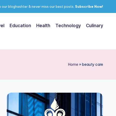
 our bloghashter & never miss our best posts.
Subscribe Now!
el
Education
Health
Technology
Culinary
Home
»
beauty care