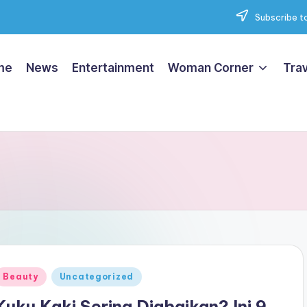
Subscribe to
me
News
Entertainment
Woman Corner
Trav
Posted
Beauty
Uncategorized
n
Kuku Kaki Sering Diabaikan? Ini 9