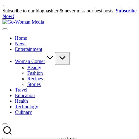
Skip
-
to
Subscribe to our bloghashter & never miss our best posts.
Subscribe
content
Now!
Go-
Portal
Woman
Lifestyle
Media
Home
Untuk
News
Wanita
Entertainment
Indonesia
Woman Corner
Beauty
Fashion
Recipes
Stories
Travel
Education
Health
Technology
Culinary