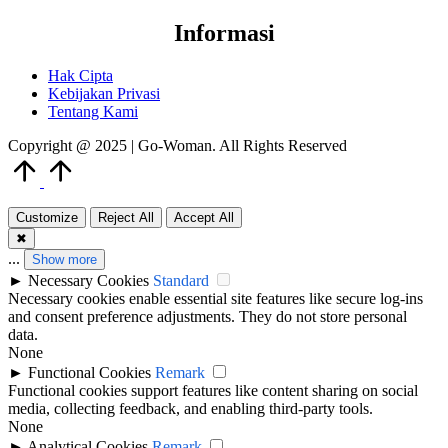
Informasi
Hak Cipta
Kebijakan Privasi
Tentang Kami
Copyright @ 2025 | Go-Woman. All Rights Reserved
Scroll
to
Top
Customize
Reject All
Accept All
✖
...
Show more
►
Necessary Cookies
Standard
Necessary cookies enable essential site features like secure log-ins
and consent preference adjustments. They do not store personal
data.
None
►
Functional Cookies
Remark
Functional cookies support features like content sharing on social
media, collecting feedback, and enabling third-party tools.
None
►
Analytical Cookies
Remark