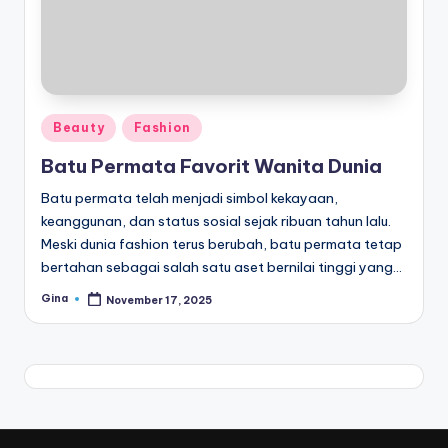
di
a
Posted
Beauty
Fashion
in
Batu Permata Favorit Wanita Dunia
Batu permata telah menjadi simbol kekayaan,
keanggunan, dan status sosial sejak ribuan tahun lalu.
Meski dunia fashion terus berubah, batu permata tetap
bertahan sebagai salah satu aset bernilai tinggi yang…
Gina
November 17, 2025
Posted
by