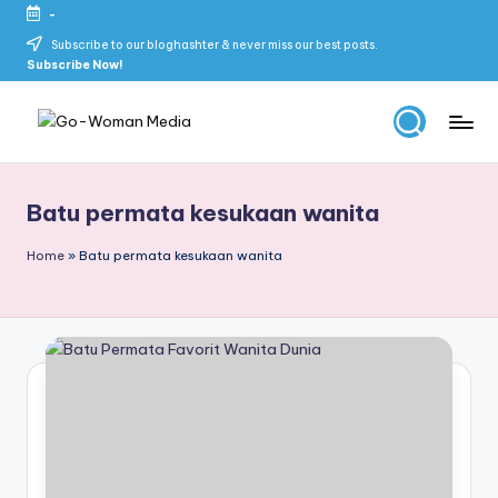
-
Skip
Subscribe to our bloghashter & never miss our best posts.
Subscribe Now!
to
content
G
Portal
Lifestyle
o
Untuk
Batu permata kesukaan wanita
-
Wanita
Indonesia
W
Home
»
Batu permata kesukaan wanita
o
m
a
n
M
e