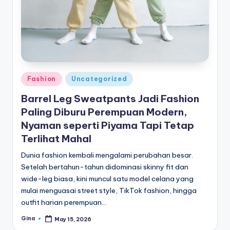
e
di
a
Posted
Fashion
Uncategorized
in
Barrel Leg Sweatpants Jadi Fashion
Paling Diburu Perempuan Modern,
Nyaman seperti Piyama Tapi Tetap
Terlihat Mahal
Dunia fashion kembali mengalami perubahan besar.
Setelah bertahun-tahun didominasi skinny fit dan
wide-leg biasa, kini muncul satu model celana yang
mulai menguasai street style, TikTok fashion, hingga
outfit harian perempuan…
Gina
May 15, 2026
Posted
by