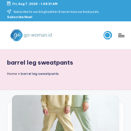
Fri, Aug 7, 2026
-
1:48:31 AM
Skip
Subscribe to our bloghashter & never miss our best posts.
Subscribe Now!
to
content
G
Portal
Lifestyle
o
Untuk
barrel leg sweatpants
-
Wanita
Indonesia
W
Home
»
barrel leg sweatpants
o
m
a
n
M