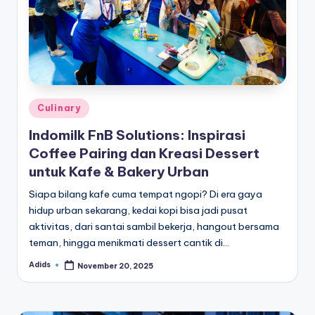
e
di
a
Posted
Culinary
in
Indomilk FnB Solutions: Inspirasi
Coffee Pairing dan Kreasi Dessert
untuk Kafe & Bakery Urban
Siapa bilang kafe cuma tempat ngopi? Di era gaya
hidup urban sekarang, kedai kopi bisa jadi pusat
aktivitas, dari santai sambil bekerja, hangout bersama
teman, hingga menikmati dessert cantik di…
Adids
November 20, 2025
Posted
by