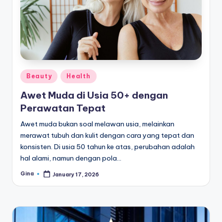
e
di
a
Posted
Beauty
Health
in
Awet Muda di Usia 50+ dengan
Perawatan Tepat
Awet muda bukan soal melawan usia, melainkan
merawat tubuh dan kulit dengan cara yang tepat dan
konsisten. Di usia 50 tahun ke atas, perubahan adalah
hal alami, namun dengan pola…
Gina
January 17, 2026
Posted
by