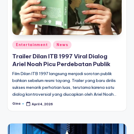
e
di
a
Posted
Entertainment
News
in
Trailer Dilan ITB 1997 Viral Dialog
Ariel Noah Picu Perdebatan Publik
Film Dilan ITB 1997 langsung menjadi sorotan publik
bahkan sebelum resmi tayang. Trailer yang baru dirilis
sukses menarik perhatian luas, terutama karena satu
dialog kontroversial yang diucapkan oleh Ariel Noah…
Gina
April 4, 2026
Posted
by