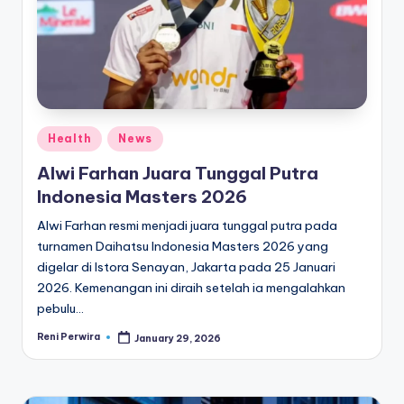
e
di
a
Posted
Health
News
in
Alwi Farhan Juara Tunggal Putra
Indonesia Masters 2026
Alwi Farhan resmi menjadi juara tunggal putra pada
turnamen Daihatsu Indonesia Masters 2026 yang
digelar di Istora Senayan, Jakarta pada 25 Januari
2026. Kemenangan ini diraih setelah ia mengalahkan
pebulu…
Reni Perwira
January 29, 2026
Posted
by