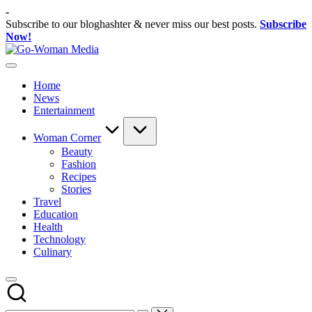
Skip
-
to
Subscribe to our bloghashter & never miss our best posts.
Subscribe
content
Now!
Go-
Portal
Woman
Lifestyle
Media
Home
Untuk
News
Wanita
Entertainment
Indonesia
Woman Corner
Beauty
Fashion
Recipes
Stories
Travel
Education
Health
Technology
Culinary