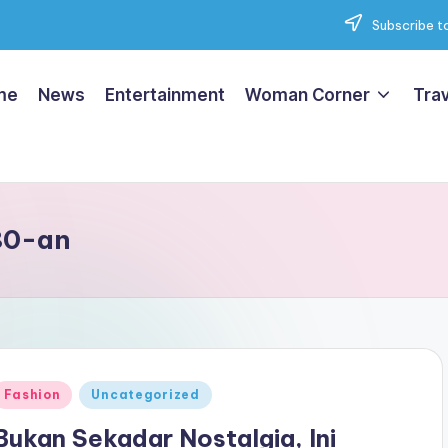
Subscribe to
me
News
Entertainment
Woman Corner
Trav
80-an
Posted
Fashion
Uncategorized
n
Bukan Sekadar Nostalgia, Ini