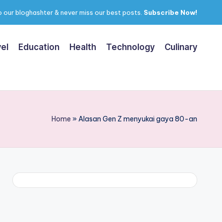
 our bloghashter & never miss our best posts.
Subscribe Now!
el
Education
Health
Technology
Culinary
Home
»
Alasan Gen Z menyukai gaya 80-an