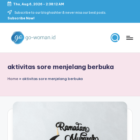
Thu, Aug 6, 2026
-
2:38:12 AM
Skip
Subscribe to our bloghashter & never miss our best posts.
Subscribe Now!
to
content
G
Portal
Lifestyle
o
Untuk
aktivitas sore menjelang berbuka
-
Wanita
Indonesia
W
Home
»
aktivitas sore menjelang berbuka
o
m
a
n
M