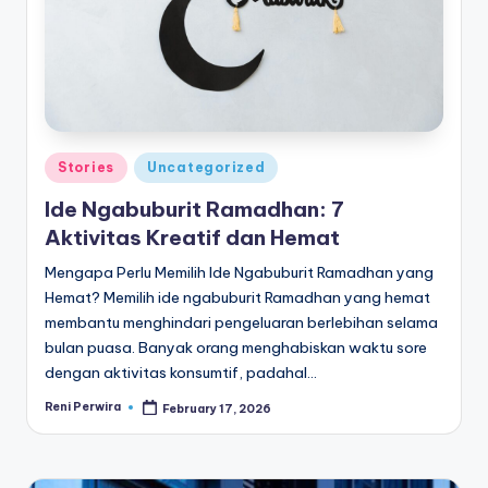
e
di
a
Posted
Stories
Uncategorized
in
Ide Ngabuburit Ramadhan: 7
Aktivitas Kreatif dan Hemat
Mengapa Perlu Memilih Ide Ngabuburit Ramadhan yang
Hemat? Memilih ide ngabuburit Ramadhan yang hemat
membantu menghindari pengeluaran berlebihan selama
bulan puasa. Banyak orang menghabiskan waktu sore
dengan aktivitas konsumtif, padahal…
Reni Perwira
February 17, 2026
Posted
by