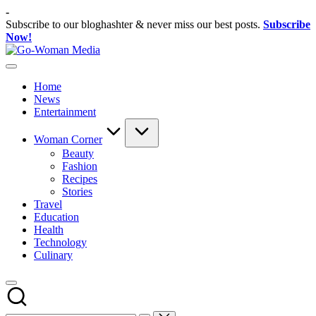
Skip
-
to
Subscribe to our bloghashter & never miss our best posts.
Subscribe
content
Now!
Go-
Portal
Woman
Lifestyle
Media
Home
Untuk
News
Wanita
Entertainment
Indonesia
Woman Corner
Beauty
Fashion
Recipes
Stories
Travel
Education
Health
Technology
Culinary