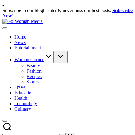
Skip
-
to
Subscribe to our bloghashter & never miss our best posts.
Subscribe
content
Now!
Go-
Portal
Woman
Lifestyle
Media
Home
Untuk
News
Wanita
Entertainment
Indonesia
Woman Corner
Beauty
Fashion
Recipes
Stories
Travel
Education
Health
Technology
Culinary