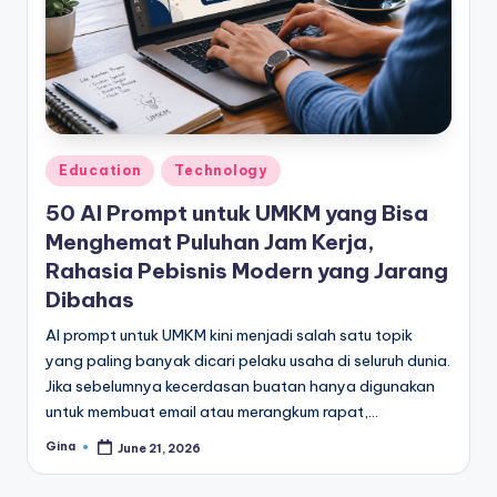
e
di
a
Posted
Education
Technology
in
50 AI Prompt untuk UMKM yang Bisa
Menghemat Puluhan Jam Kerja,
Rahasia Pebisnis Modern yang Jarang
Dibahas
AI prompt untuk UMKM kini menjadi salah satu topik
yang paling banyak dicari pelaku usaha di seluruh dunia.
Jika sebelumnya kecerdasan buatan hanya digunakan
untuk membuat email atau merangkum rapat,…
Gina
June 21, 2026
Posted
by