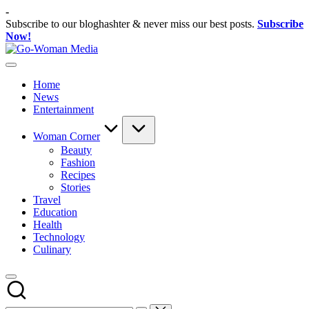
Skip
-
to
Subscribe to our bloghashter & never miss our best posts.
Subscribe
content
Now!
Go-
Portal
Woman
Lifestyle
Media
Home
Untuk
News
Wanita
Entertainment
Indonesia
Woman Corner
Beauty
Fashion
Recipes
Stories
Travel
Education
Health
Technology
Culinary