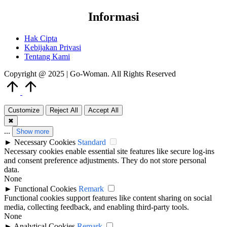
Informasi
Hak Cipta
Kebijakan Privasi
Tentang Kami
Copyright @ 2025 | Go-Woman. All Rights Reserved
Scroll
to
Top
Customize
Reject All
Accept All
✖
...
Show more
►
Necessary Cookies
Standard
Necessary cookies enable essential site features like secure log-ins
and consent preference adjustments. They do not store personal
data.
None
►
Functional Cookies
Remark
Functional cookies support features like content sharing on social
media, collecting feedback, and enabling third-party tools.
None
►
Analytical Cookies
Remark