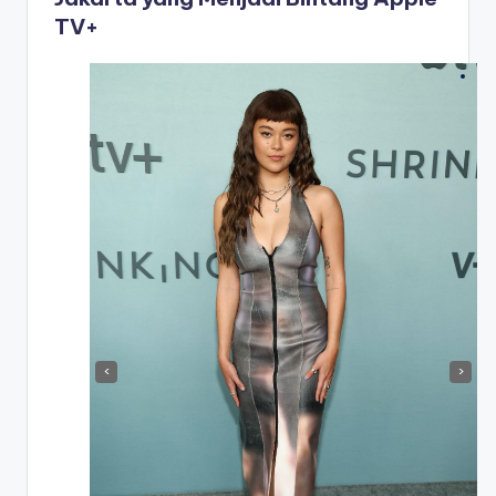
TV+
‹
›