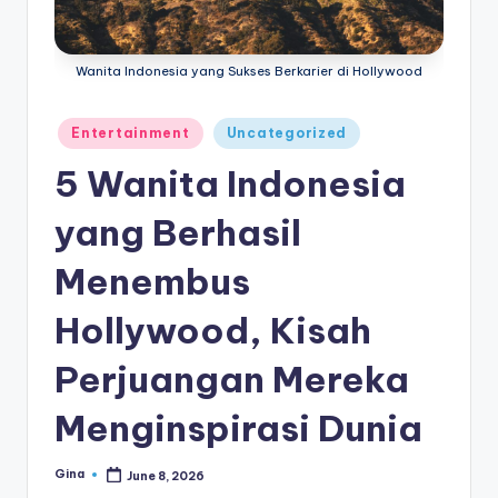
e
di
Wanita Indonesia yang Sukses Berkarier di Hollywood
a
Posted
Entertainment
Uncategorized
in
5 Wanita Indonesia
yang Berhasil
Menembus
Hollywood, Kisah
Perjuangan Mereka
Menginspirasi Dunia
Gina
June 8, 2026
Posted
by