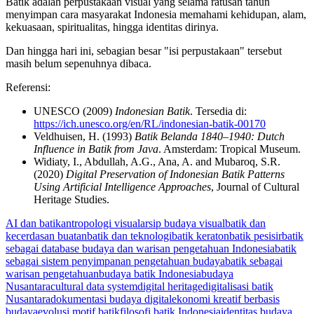
Batik adalah perpustakaan visual yang selama ratusan tahun
menyimpan cara masyarakat Indonesia memahami kehidupan, alam,
kekuasaan, spiritualitas, hingga identitas dirinya.
Dan hingga hari ini, sebagian besar "isi perpustakaan" tersebut
masih belum sepenuhnya dibaca.
Referensi:
UNESCO (2009)
Indonesian Batik
. Tersedia di:
https://ich.unesco.org/en/RL/indonesian-batik-00170
Veldhuisen, H. (1993)
Batik Belanda 1840–1940: Dutch
Influence in Batik from Java
. Amsterdam: Tropical Museum.
Widiaty, I., Abdullah, A.G., Ana, A. and Mubaroq, S.R.
(2020)
Digital Preservation of Indonesian Batik Patterns
Using Artificial Intelligence Approaches
, Journal of Cultural
Heritage Studies.
Tags:
AI dan batik
antropologi visual
arsip budaya visual
batik dan
kecerdasan buatan
batik dan teknologi
batik keraton
batik pesisir
batik
sebagai database budaya dan warisan pengetahuan Indonesia
batik
sebagai sistem penyimpanan pengetahuan budaya
batik sebagai
warisan pengetahuan
budaya batik Indonesia
budaya
Nusantara
cultural data system
digital heritage
digitalisasi batik
Nusantara
dokumentasi budaya digital
ekonomi kreatif berbasis
budaya
evolusi motif batik
filosofi batik Indonesia
identitas budaya