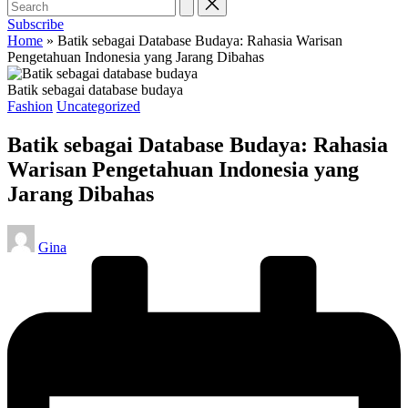
Subscribe
Home
»
Batik sebagai Database Budaya: Rahasia Warisan
Pengetahuan Indonesia yang Jarang Dibahas
Batik sebagai database budaya
Posted
Fashion
Uncategorized
in
Batik sebagai Database Budaya: Rahasia
Warisan Pengetahuan Indonesia yang
Jarang Dibahas
Posted
Gina
by