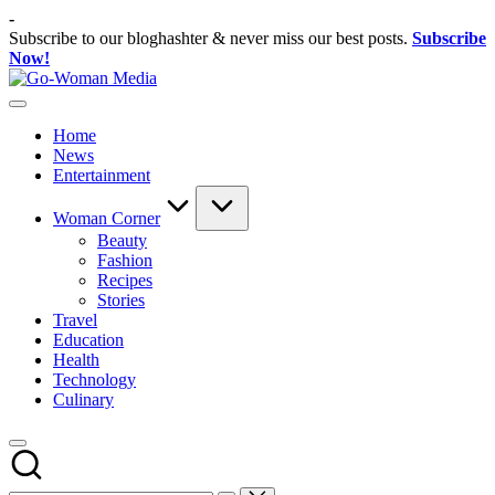
Skip
-
to
Subscribe to our bloghashter & never miss our best posts.
Subscribe
content
Now!
Go-
Portal
Woman
Lifestyle
Media
Home
Untuk
News
Wanita
Entertainment
Indonesia
Woman Corner
Beauty
Fashion
Recipes
Stories
Travel
Education
Health
Technology
Culinary