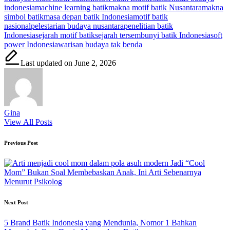
indonesia
machine learning batik
makna motif batik Nusantara
makna
simbol batik
masa depan batik Indonesia
motif batik
nasional
pelestarian budaya nusantara
penelitian batik
Indonesia
sejarah motif batik
sejarah tersembunyi batik Indonesia
soft
power Indonesia
warisan budaya tak benda
Last updated on June 2, 2026
Gina
View All Posts
Post
Previous Post
navigation
Jadi “Cool
Mom” Bukan Soal Membebaskan Anak, Ini Arti Sebenarnya
Menurut Psikolog
Next Post
5 Brand Batik Indonesia yang Mendunia, Nomor 1 Bahkan