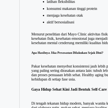
latihan fleksibilitas
konsumsi makanan tinggi protein
menjaga kesehatan otak
aktif bersosialisasi
Menurut penelitian dari Mayo Clinic aktivitas fisi
kesehatan fisik, kesehatan emosional juga menjadi
kesehatan mental cenderung memiliki kualitas hidu
Apa Hasilnya Jika Perawatan Dilakukan Sejak Dini?
Pakar kesehatan menyebut konsistensi jauh lebih 
yang paling sering dirasakan antara lain: tubuh lebi
dan proses penuaaan lebih sehat. Healthy aging buk
kehidupan di setiap fase usia.
Gaya Hidup Sehat Kini Jadi Bentuk Self-Car
Di tengah tekanan hidup modern, banyak wanita kin
dari olahraga rutin, makan sehat, menjaga kualita