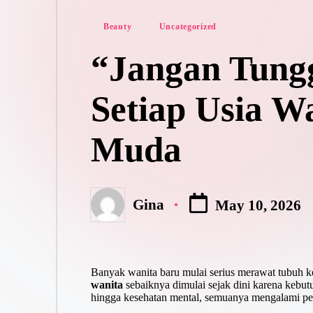
Posted
Beauty
Uncategorized
in
“Jangan Tungg
Setiap Usia W
Muda
Gina
May 10, 2026
Posted
by
Banyak wanita baru mulai serius merawat tubuh k
wanita
sebaiknya dimulai sejak dini karena kebutu
hingga kesehatan mental, semuanya mengalami pe