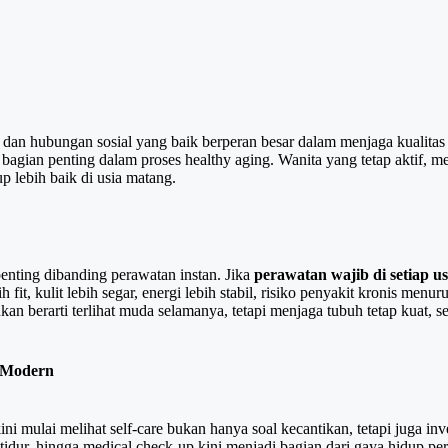
k dan hubungan sosial yang baik berperan besar dalam menjaga kualitas h
 bagian penting dalam proses healthy aging. Wanita yang tetap aktif, m
p lebih baik di usia matang.
penting dibanding perawatan instan. Jika
perawatan wajib di setiap us
h fit, kulit lebih segar, energi lebih stabil, risiko penyakit kronis menur
an berarti terlihat muda selamanya, tetapi menjaga tubuh tetap kuat, s
e Modern
i mulai melihat self-care bukan hanya soal kecantikan, tetapi juga inv
s tidur, hingga medical check-up kini menjadi bagian dari gaya hidup 