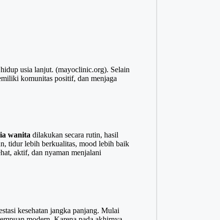
idup usia lanjut. (
mayoclinic.org
). Selain
emiliki komunitas positif, dan menjaga
ia wanita
dilakukan secara rutin, hasil
un, tidur lebih berkualitas, mood lebih baik
ehat, aktif, dan nyaman menjalani
estasi kesehatan jangka panjang. Mulai
perempuan modern. Karena pada akhirnya,