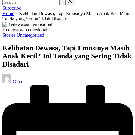
Subscribe
Home
»
Kelihatan Dewasa, Tapi Emosinya Masih Anak Kecil? Ini
Tanda yang Sering Tidak Disadari
Kedewasaan emosional
Posted
Stories
Uncategorized
in
Kelihatan Dewasa, Tapi Emosinya Masih
Anak Kecil? Ini Tanda yang Sering Tidak
Disadari
Posted
Gina
by