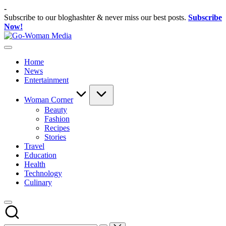
Skip
-
to
Subscribe to our bloghashter & never miss our best posts.
Subscribe
content
Now!
Go-
Portal
Woman
Lifestyle
Media
Home
Untuk
News
Wanita
Entertainment
Indonesia
Woman Corner
Beauty
Fashion
Recipes
Stories
Travel
Education
Health
Technology
Culinary