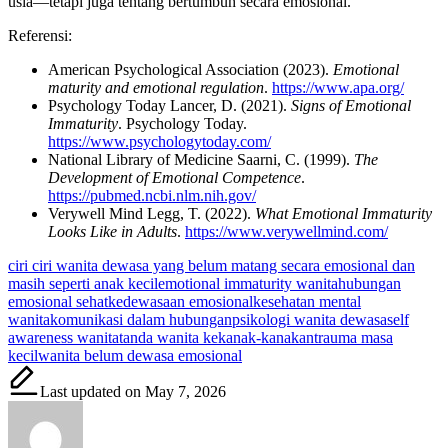
usia—tetapi juga tentang bertumbuh secara emosional.
Referensi:
American Psychological Association (2023).
Emotional
maturity and emotional regulation
.
https://www.apa.org/
Psychology Today Lancer, D. (2021).
Signs of Emotional
Immaturity
. Psychology Today.
https://www.psychologytoday.com/
National Library of Medicine Saarni, C. (1999).
The
Development of Emotional Competence
.
https://pubmed.ncbi.nlm.nih.gov/
Verywell Mind Legg, T. (2022).
What Emotional Immaturity
Looks Like in Adults
.
https://www.verywellmind.com/
Tags:
ciri ciri wanita dewasa yang belum matang secara emosional dan
masih seperti anak kecil
emotional immaturity wanita
hubungan
emosional sehat
kedewasaan emosional
kesehatan mental
wanita
komunikasi dalam hubungan
psikologi wanita dewasa
self
awareness wanita
tanda wanita kekanak-kanakan
trauma masa
kecil
wanita belum dewasa emosional
Last updated on May 7, 2026