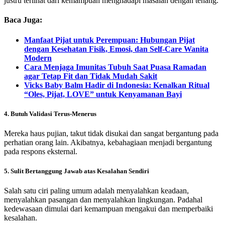
justru terlihat dari kemampuan menghadapi masalah dengan tenang.
Baca Juga:
Manfaat Pijat untuk Perempuan: Hubungan Pijat
dengan Kesehatan Fisik, Emosi, dan Self-Care Wanita
Modern
Cara Menjaga Imunitas Tubuh Saat Puasa Ramadan
agar Tetap Fit dan Tidak Mudah Sakit
Vicks Baby Balm Hadir di Indonesia: Kenalkan Ritual
“Oles, Pijat, LOVE” untuk Kenyamanan Bayi
4.
Butuh Validasi Terus-Menerus
Mereka haus pujian, takut tidak disukai dan sangat bergantung pada
perhatian orang lain. Akibatnya, kebahagiaan menjadi bergantung
pada respons eksternal.
5.
Sulit Bertanggung Jawab atas Kesalahan Sendiri
Salah satu ciri paling umum adalah menyalahkan keadaan,
menyalahkan pasangan dan menyalahkan lingkungan. Padahal
kedewasaan dimulai dari kemampuan mengakui dan memperbaiki
kesalahan.