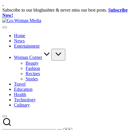
Skip
-
to
Subscribe to our bloghashter & never miss our best posts.
Subscribe
content
Now!
Go-
Portal
Woman
Lifestyle
Media
Home
Untuk
News
Wanita
Entertainment
Indonesia
Woman Corner
Beauty
Fashion
Recipes
Stories
Travel
Education
Health
Technology
Culinary