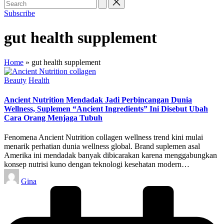
Subscribe
gut health supplement
Home
»
gut health supplement
Posted
Beauty
Health
in
Ancient Nutrition Mendadak Jadi Perbincangan Dunia
Wellness, Suplemen “Ancient Ingredients” Ini Disebut Ubah
Cara Orang Menjaga Tubuh
Fenomena Ancient Nutrition collagen wellness trend kini mulai
menarik perhatian dunia wellness global. Brand suplemen asal
Amerika ini mendadak banyak dibicarakan karena menggabungkan
konsep nutrisi kuno dengan teknologi kesehatan modern…
Posted
Gina
by