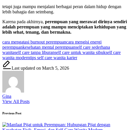
tetapi juga mampu menjalani berbagai peran dalam hidup dengan
lebih bahagia dan seimbang.
Karena pada akhirnya,
perempuan yang merawat dirinya sendiri
adalah perempuan yang mampu menciptakan kehidupan yang
lebih sehat, tenang, dan bermakna.
Tags:
cara mengatasi burnout perempuan
cara mengisi energi
perempuan
kesehatan mental perempuan
self care sederhana
wanita
self care tanpa liburan
self care untuk wanita sibuk
self care
wanita modern
tips self care wanita karier
Last updated on March 5, 2026
Gina
View All Posts
Post
Previous Post
navigation