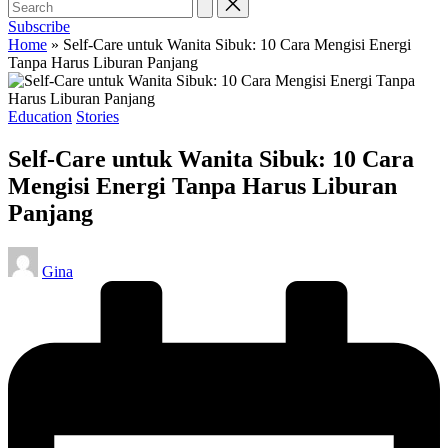
Subscribe
Home
»
Self-Care untuk Wanita Sibuk: 10 Cara Mengisi Energi
Tanpa Harus Liburan Panjang
Posted
Education
Stories
in
Self-Care untuk Wanita Sibuk: 10 Cara
Mengisi Energi Tanpa Harus Liburan
Panjang
Posted
Gina
by