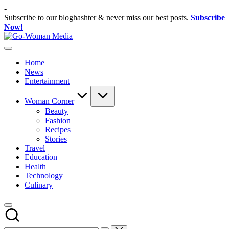
Skip
-
to
Subscribe to our bloghashter & never miss our best posts.
Subscribe
content
Now!
Go-
Portal
Woman
Lifestyle
Media
Home
Untuk
News
Wanita
Entertainment
Indonesia
Woman Corner
Beauty
Fashion
Recipes
Stories
Travel
Education
Health
Technology
Culinary